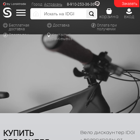
Заказать
Город:
Астрахань
8-910-253-36-36
корзина
вход
Бесплатная
Доставка
Оплата при
доставка
получении
Оплата при
Контакты/
получении
Самовывоз
КУПИТЬ
Вело дискаунтер IDGI
- велосипеды от