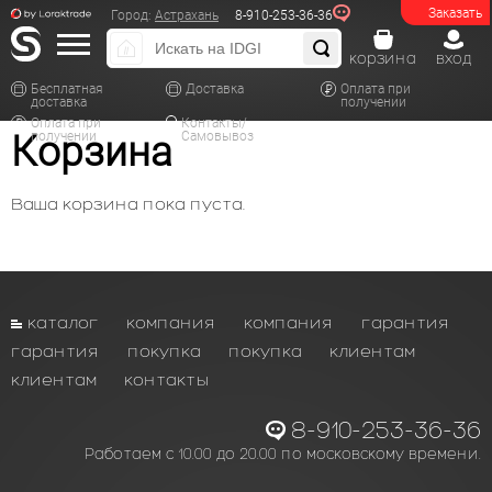
Заказать
Город:
Астрахань
8-910-253-36-36
корзина
вход
Бесплатная
Доставка
Оплата при
доставка
получении
Оплата при
Контакты/
Корзина
получении
Самовывоз
Ваша корзина пока пуста.
каталог
компания
компания
гарантия
гарантия
покупка
покупка
клиентам
клиентам
контакты
8-910-253-36-36
Работаем с 10.00 до 20.00 по московскому времени.