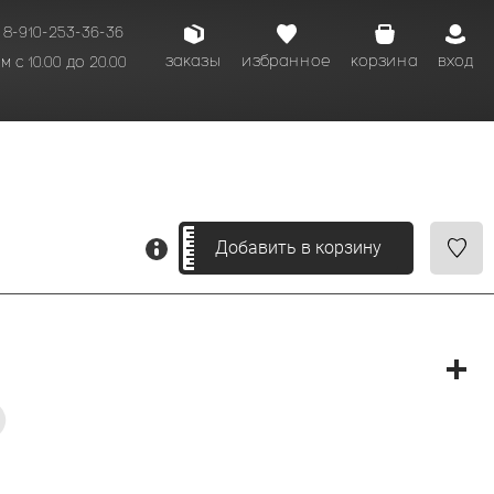
8-910-253-36-36
заказы
избранное
корзина
вход
 с 10.00 до 20.00
кому времени.
Добавить в корзину