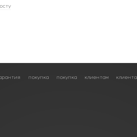
осту
арантия
покупка
покупка
клиентам
клиент