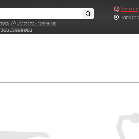
Заказать
Работаем
по московс
тавка
Оплата при получении
такты/Самовывоз