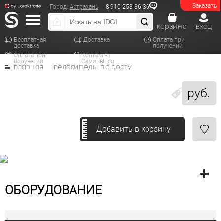
Заказать
Город:
Астрахань
8-910-253-36-36
корзина
вход
Бесплатная
Доставка
Оплата при
доставка
получении
Оплата при
Контакты/
получении
Самовывоз
главная
велосипеды по росту
руб.
Добавить в корзину
ОБОРУДОВАНИЕ