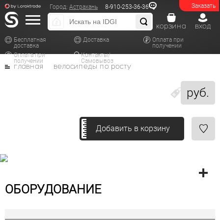
Заказать
Город:
Астрахань
8-910-253-36-36
корзина
вход
Бесплатная
Доставка
Оплата при
доставка
получении
Оплата при
Контакты/
получении
Самовывоз
главная
велосипеды по росту
руб.
Добавить в корзину
ОБОРУДОВАНИЕ