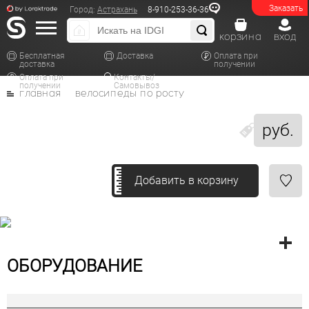
Заказать
Город:
Астрахань
8-910-253-36-36
корзина
вход
Бесплатная
Доставка
Оплата при
доставка
получении
Оплата при
Контакты/
получении
Самовывоз
главная
велосипеды по росту
руб.
Добавить в корзину
ОБОРУДОВАНИЕ