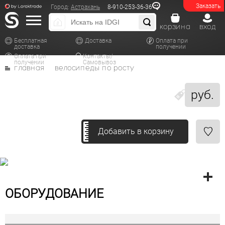
Заказать
Город:
Астрахань
8-910-253-36-36
корзина
вход
Бесплатная
Доставка
Оплата при
доставка
получении
Оплата при
Контакты/
получении
Самовывоз
главная
велосипеды по росту
руб.
Добавить в корзину
ОБОРУДОВАНИЕ