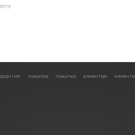
осту
арантия
покупка
покупка
клиентам
клиент