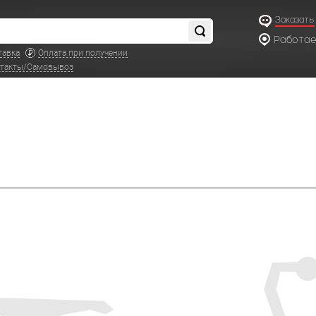
Заказать
Работаем
по московс
тавка
Оплата при получении
такты/Самовывоз