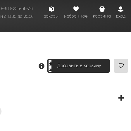
8-910-253-36-36
заказы
избранное
корзина
вход
 с 10.00 до 20.00
кому времени.
Добавить в корзину