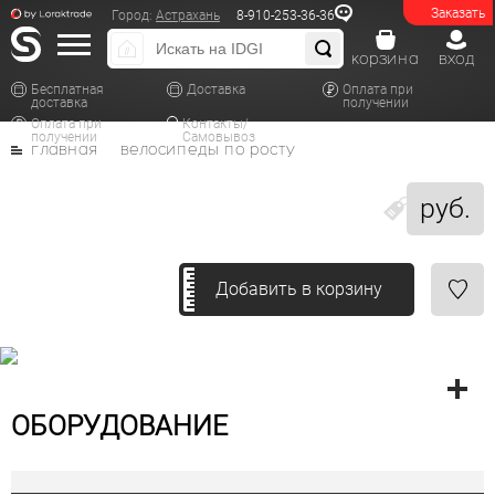
Заказать
Город:
Астрахань
8-910-253-36-36
корзина
вход
Бесплатная
Доставка
Оплата при
доставка
получении
Оплата при
Контакты/
получении
Самовывоз
главная
велосипеды по росту
руб.
Добавить в корзину
ОБОРУДОВАНИЕ