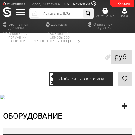
Заказать
Город:
Астрахань
8-910-253-36-36
корзина
вход
Бесплатная
Доставка
Оплата при
доставка
получении
Оплата при
Контакты/
получении
Самовывоз
главная
велосипеды по росту
руб.
Добавить в корзину
ОБОРУДОВАНИЕ