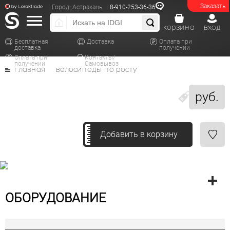
Заказать
Город:
Астрахань
8-910-253-36-36
корзина
вход
Бесплатная
Доставка
Оплата при
доставка
получении
Оплата при
Контакты/
получении
Самовывоз
главная
велосипеды по росту
руб.
Добавить в корзину
ОБОРУДОВАНИЕ