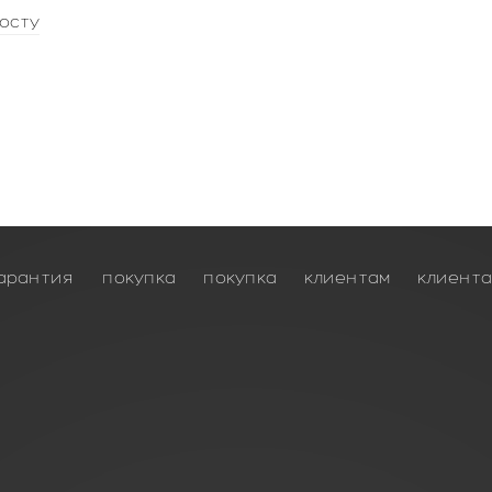
осту
арантия
покупка
покупка
клиентам
клиент