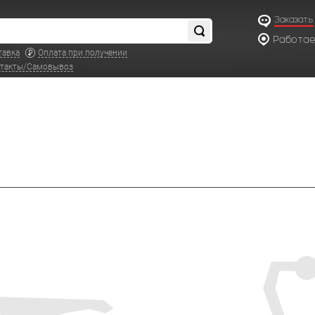
Заказать
Работаем
по московс
тавка
Оплата при получении
такты/Самовывоз