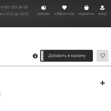
8-910-253-36-36
заказы
избранное
корзина
вход
 с 10.00 до 20.00
кому времени.
Добавить в корзину