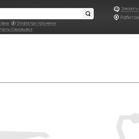
Заказать
Работаем
по московс
тавка
Оплата при получении
такты/Самовывоз