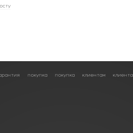
осту
арантия
покупка
покупка
клиентам
клиент