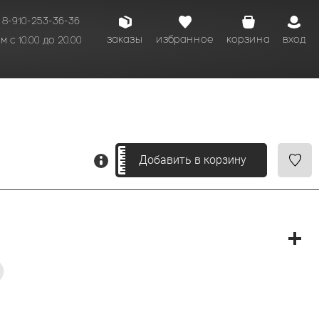
8-910-253-36-36
заказы
избранное
корзина
вход
 с 10.00 до 20.00
кому времени.
Добавить в корзину