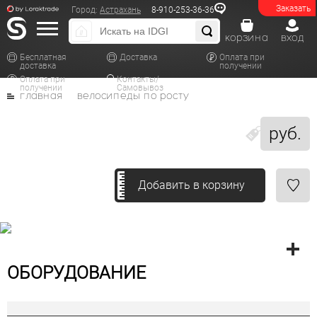
Заказать
Город:
Астрахань
8-910-253-36-36
корзина
вход
Бесплатная
Доставка
Оплата при
доставка
получении
Оплата при
Контакты/
получении
Самовывоз
главная
велосипеды по росту
руб.
Добавить в корзину
ОБОРУДОВАНИЕ