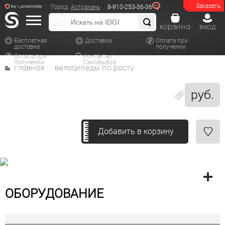
Заказать
Город:
Астрахань
8-910-253-36-36
корзина
вход
Бесплатная
Доставка
Оплата при
доставка
получении
Оплата при
Контакты/
получении
Самовывоз
главная
велосипеды по росту
руб.
Добавить в корзину
ОБОРУДОВАНИЕ