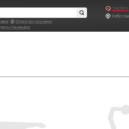
Заказать
Работаем
по московс
тавка
Оплата при получении
такты/Самовывоз