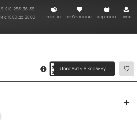
8-910-253-36-36
заказы
избранное
корзина
вход
 с 10.00 до 20.00
кому времени.
Добавить в корзину