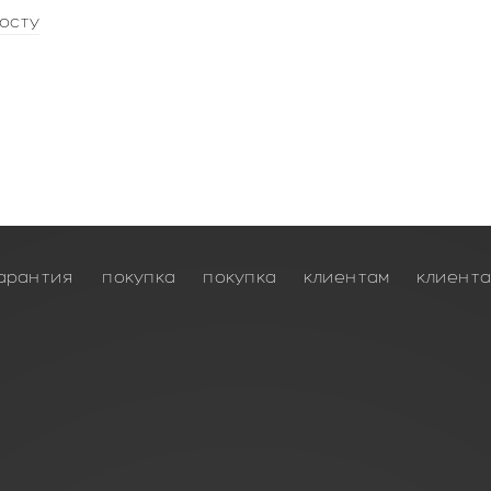
осту
арантия
покупка
покупка
клиентам
клиент