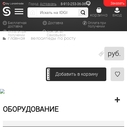
Заказать
Город:
Астрахань
8-910-253-36-36
корзина
вход
Бесплатная
Доставка
Оплата при
доставка
получении
Оплата при
Контакты/
получении
Самовывоз
главная
велосипеды по росту
руб.
Добавить в корзину
ОБОРУДОВАНИЕ