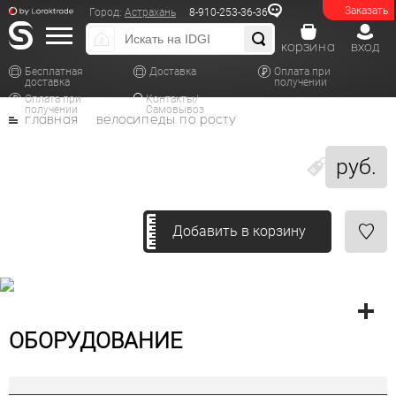
Заказать
Город:
Астрахань
8-910-253-36-36
корзина
вход
Бесплатная
Доставка
Оплата при
доставка
получении
Оплата при
Контакты/
получении
Самовывоз
главная
велосипеды по росту
руб.
Добавить в корзину
ОБОРУДОВАНИЕ