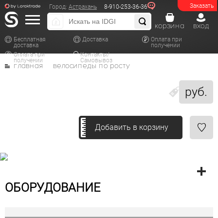
Заказать
Город:
Астрахань
8-910-253-36-36
корзина
вход
Бесплатная
Доставка
Оплата при
доставка
получении
Оплата при
Контакты/
получении
Самовывоз
главная
велосипеды по росту
руб.
Добавить в корзину
ОБОРУДОВАНИЕ