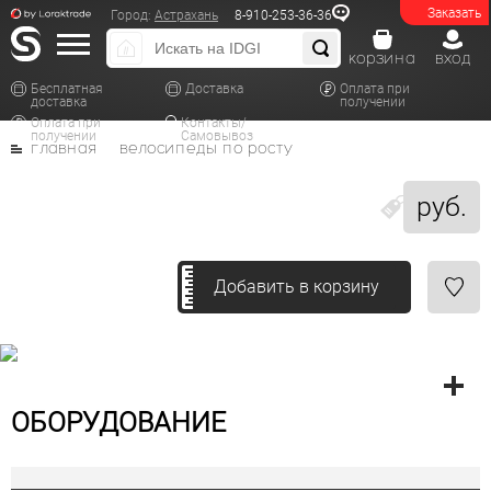
Заказать
Город:
Астрахань
8-910-253-36-36
корзина
вход
Бесплатная
Доставка
Оплата при
доставка
получении
Оплата при
Контакты/
получении
Самовывоз
главная
велосипеды по росту
руб.
Добавить в корзину
ОБОРУДОВАНИЕ