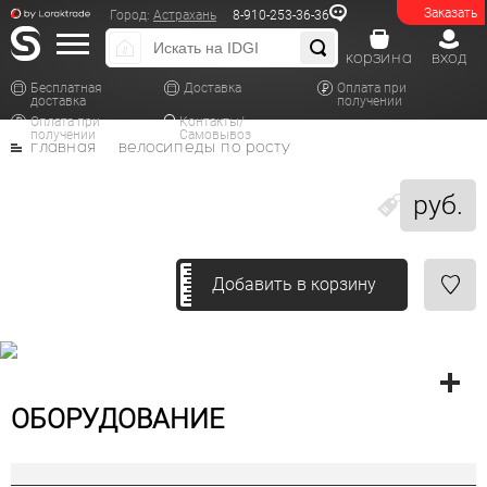
Заказать
Город:
Астрахань
8-910-253-36-36
корзина
вход
Бесплатная
Доставка
Оплата при
доставка
получении
Оплата при
Контакты/
получении
Самовывоз
главная
велосипеды по росту
руб.
Добавить в корзину
ОБОРУДОВАНИЕ