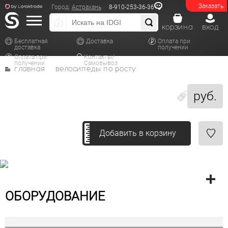
Заказать
Город:
Астрахань
8-910-253-36-36
корзина
вход
Бесплатная
Доставка
Оплата при
доставка
получении
Оплата при
Контакты/
получении
Самовывоз
главная
велосипеды по росту
руб.
Добавить в корзину
ОБОРУДОВАНИЕ