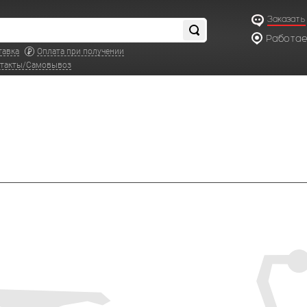
Заказать
Работаем
по московс
тавка
Оплата при получении
такты/Самовывоз