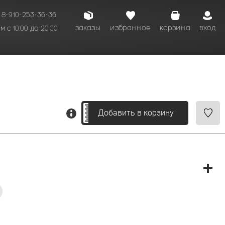
8-910-253-36-36
заказы
избранное
корзина
вход
 с 10.00 до 20.00
кому времени.
Добавить в корзину