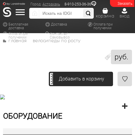
Заказать
Город:
Астрахань
8-910-253-36-36
корзина
вход
Бесплатная
Доставка
Оплата при
доставка
получении
Оплата при
Контакты/
получении
Самовывоз
главная
велосипеды по росту
руб.
Добавить в корзину
ОБОРУДОВАНИЕ