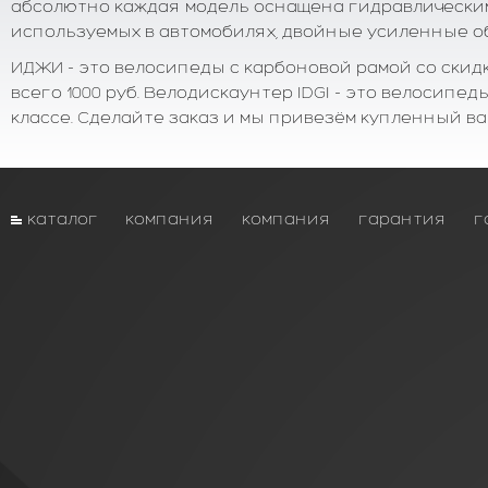
абсолютно каждая модель оснащена гидравлически
используемых в автомобилях, двойные усиленные о
ИДЖИ - это велосипеды с карбоновой рамой со скидк
всего 1000 руб. Велодискаунтер IDGI - это велосипед
классе. Сделайте заказ и мы привезём купленный ва
каталог
компания
компания
гарантия
г