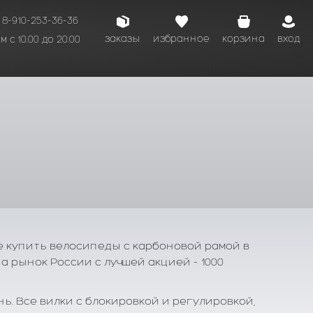
8-910-253-36-36
заказы
избранное
корзина
вход
 с 10.00 до 20.00
кому времени.
е купить велосипеды с карбоновой рамой в
 рынок России с лучшей акцией - 1000
. Все вилки с блокировкой и регулировкой,