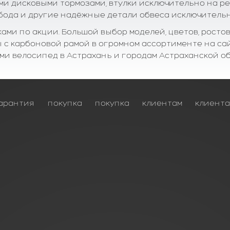
ми дисковыми тормозами, втулки исключительно на 
бода и другие надёжные детали обвеса исключительн
ами по акции. Большой выбор моделей, цветов, ростов
ы с карбоновой рамой в огромном ассортименте на сайт
ми велосипед в Астрахань и городам Астраханской обл
арантия
покупка
покупка
клиентам
клиент