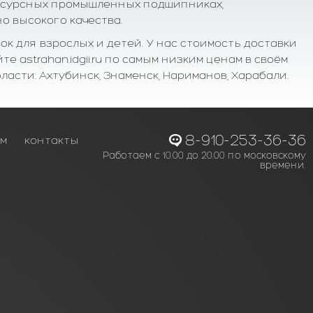
ресурсных промышленных подшипниках,
о высокого качества.
ок для взрослых и детей. У нас стоимость доставки
е astrahan.idgii.ru по самым низким ценам в своём
асти: Ахтубинск, Знаменск, Нариманов, Харабали.
8-910-253-36-36
ам
контакты
Работаем с 10.00 до 20.00 по московскому
времени.