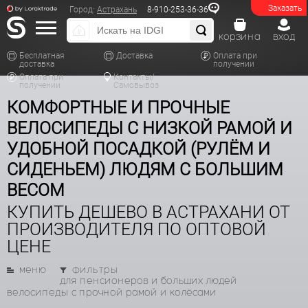
Заказать
Город:
Астрахань
8-910-253-36-36
корзина
вход
Бесплатная
Доставка
Оплата при
доставка
получении
Оплата при
Контакты/
получении
Самовывоз
КОМФОРТНЫЕ И ПРОЧНЫЕ
ВЕЛОСИПЕДЫ С НИЗКОЙ РАМОЙ И
УДОБНОЙ ПОСАДКОЙ (РУЛЁМ И
СИДЕНЬЕМ) ЛЮДЯМ С БОЛЬШИМ
ВЕСОМ
КУПИТЬ ДЕШЕВО В АСТРАХАНИ ОТ
ПРОИЗВОДИТЕЛЯ ПО ОПТОВОЙ
ЦЕНЕ
меню
фильтры
для пенсионеров и больших людей
велосипеды с прочной рамой и колёсами