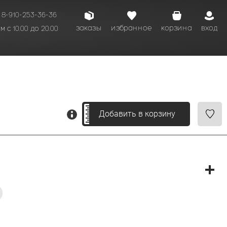
8-910-253-36-36
заказы
избранное
корзина
вход
 с 10.00 до 20.00
кому времени.
Добавить в корзину