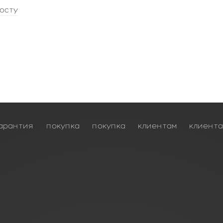
осту
арантия
покупка
покупка
клиентам
клиент