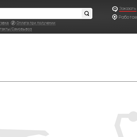
Заказать
Работаем
по московс
тавка
Оплата при получении
такты/Самовывоз