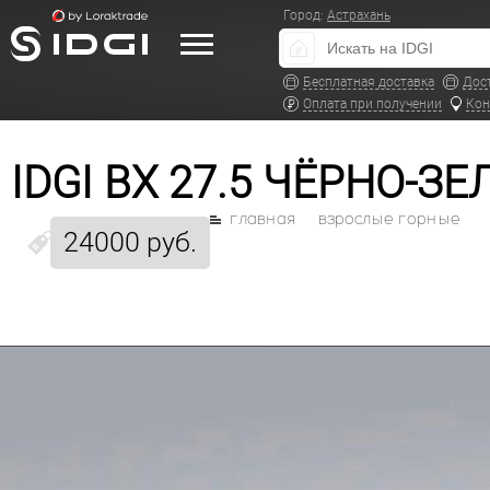
Город:
Астрахань
Бесплатная доставка
Дос
Оплата при получении
Кон
IDGI BX 27.5 ЧЁРНО-З
главная
взрослые горные
24000 руб.