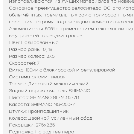
изготавливаются из лучших материалов по новей
Основное преимущество велосипеда IDGI это исп
облегчённых, премиальных рам с полированными
гарантия на раму подтверждает качество велосипе
Алюминиевая 6061 с применением технологии ги
внутренней проводки тросов.
Швы: Полированные
Размер рамы: 17, 19
Размер колеса: 27.5
Скоростей: 7
Вилка: 100мм с блокировкой и регулировкой
Система: алюминиевая
Тормоз: Дисковый механический
Задний переключатель: SHIMANO
Шифтер: SHIMANO SL-M315-7R
Кассета: SHIMANO NG-200-7
Втулки: Промподшипник
Колёса: Двойной усиленный обод
Покрышки: 27.5х2.35
Подножка: На заднее перо