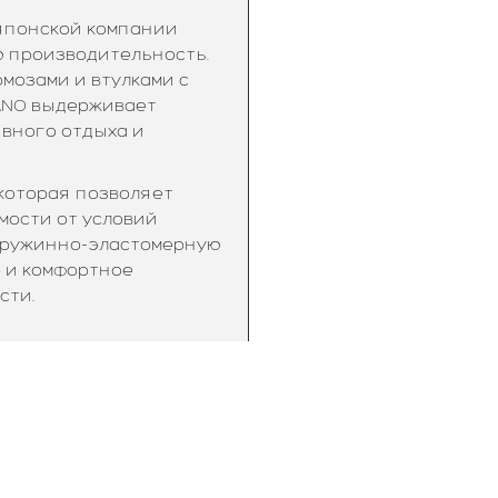
 японской компании
ю производительность.
мозами и втулками с
ANO выдерживает
ивного отдыха и
которая позволяет
мости от условий
т пружинно-эластомерную
е и комфортное
сти.