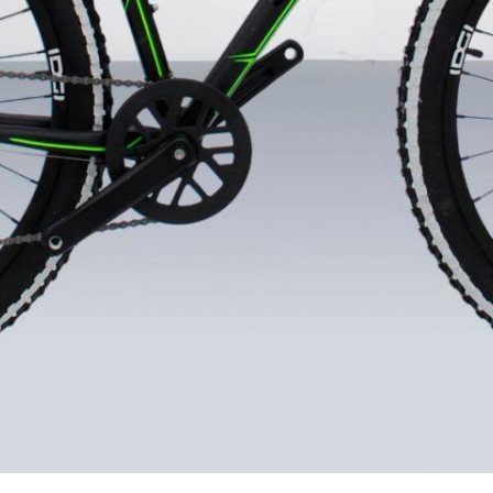
ка до пункта СДЭК в вашем городе
 велосипеда. (без предоплаты).
енением технологии гидроформинга и внутренней пр