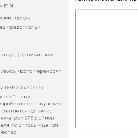
IDGI:
ашем городе
ез предоплаты).
педа ( в том числе и
тплейсы часто переносят
 8-910-253-36-36.
ов в России.
разработан французским
 считается одним из
аметром 27.5 дюймов.
еля по оптовым ценам.
чество,