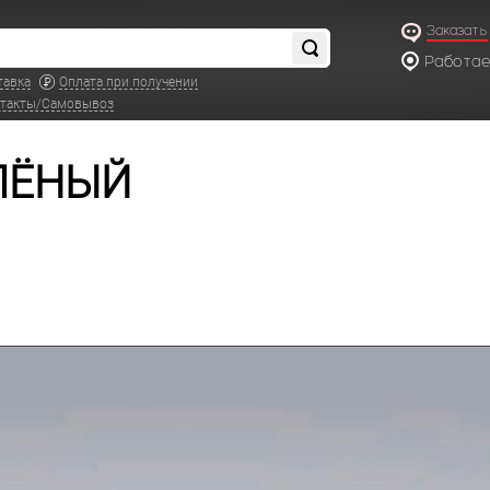
Заказать
Работаем
по московс
тавка
Оплата при получении
такты/Самовывоз
ЕЛЁНЫЙ