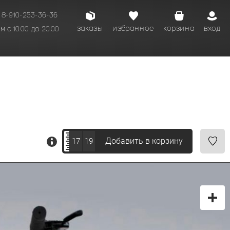
8-910-253-36-36
заказы
избранное
корзина
вход
 с 10.00 до 20.00
кому времени.
Добавить в корзину
17
19