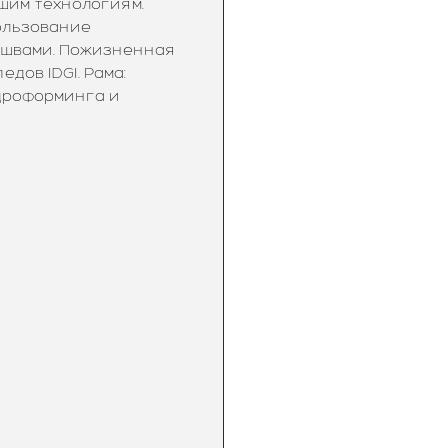
шим технологиям.
ользование
 швами. Пожизненная
дов IDGI. Рама:
дроформинга и