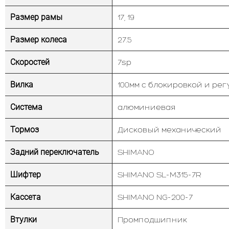
Размер рамы
17, 19
Размер колеса
27.5
Скоростей
7sp
Вилка
100мм с блокировкой и ре
Система
алюминиевая
Тормоз
Дисковый механический
Задний переключатель
SHIMANO
Шифтер
SHIMANO SL-M315-7R
Кассета
SHIMANO NG-200-7
Втулки
Промподшипник