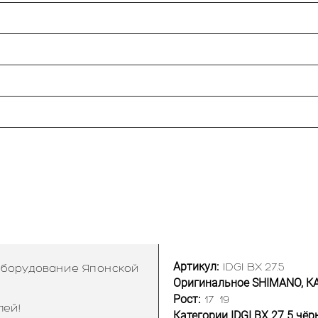
Артикул:
IDGI BX 27.5
 оборудование Японской
Оригинальное SHIMANO, К
Рост:
17
19
лей!
Категории IDGI BX 27.5 чёр