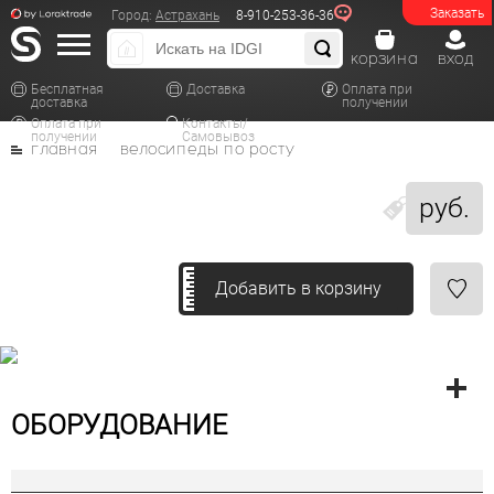
Заказать
Город:
Астрахань
8-910-253-36-36
корзина
вход
Бесплатная
Доставка
Оплата при
доставка
получении
Оплата при
Контакты/
получении
Самовывоз
главная
велосипеды по росту
руб.
Добавить в корзину
ОБОРУДОВАНИЕ