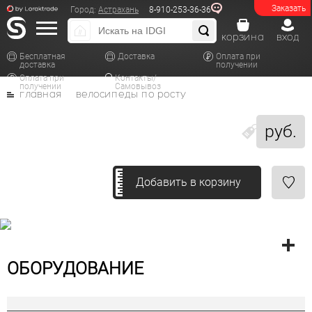
Заказать
Город:
Астрахань
8-910-253-36-36
корзина
вход
Бесплатная
Доставка
Оплата при
доставка
получении
Оплата при
Контакты/
получении
Самовывоз
главная
велосипеды по росту
руб.
Добавить в корзину
ОБОРУДОВАНИЕ