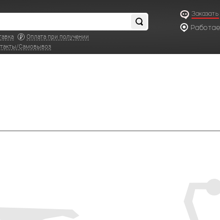
Заказать
Работаем
по московс
тавка
Оплата при получении
такты/Самовывоз