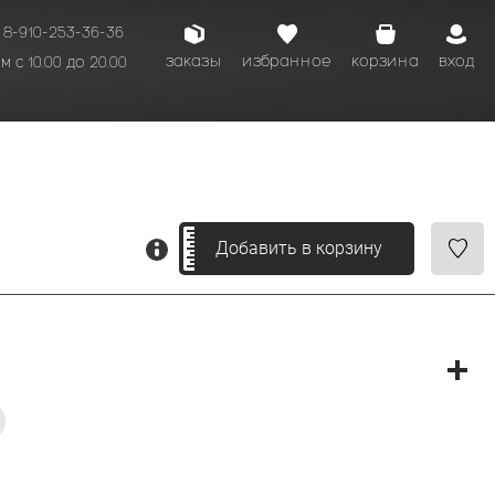
8-910-253-36-36
заказы
избранное
корзина
вход
 с 10.00 до 20.00
кому времени.
Добавить в корзину