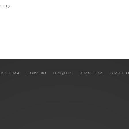
осту
арантия
покупка
покупка
клиентам
клиент